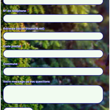
N° de téléphone
*
Adresse (où se trouve le nid)
Code postal
*
Commune
*
Votre message ou vos questions