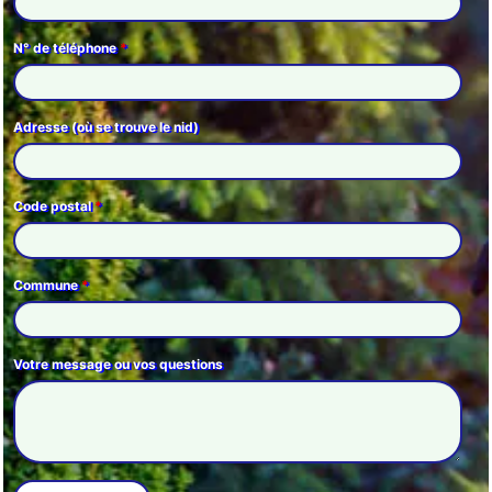
N° de téléphone
*
Adresse (où se trouve le nid)
Code postal
*
Commune
*
Votre message ou vos questions