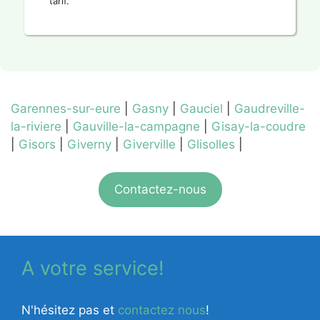
tarif.
Garennes-sur-eure
|
Gasny
|
Gauciel
|
Gaudreville-
la-riviere
|
Gauville-la-campagne
|
Gisay-la-coudre
|
Gisors
|
Giverny
|
Giverville
|
Glisolles
|
Contactez-nous
A votre service!
N'hésitez pas et
contactez nous
!